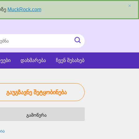
×
ლზე
MuckRock.com
ნა
ძიეების
ჩატვირთვა
ეები
დახმარება
ჩვენ შესახებ
გაუგზავნე შეტყობინება
გამოწერა
ია