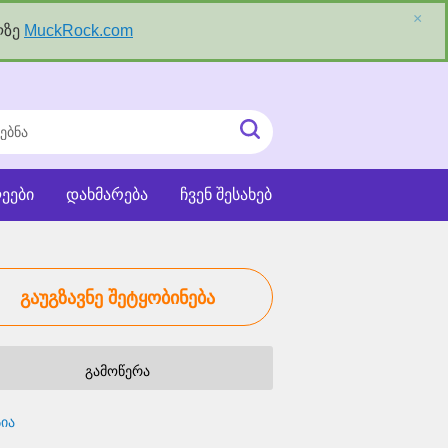
×
ლზე
MuckRock.com
ნა
ძიეების
ჩატვირთვა
ეები
დახმარება
ჩვენ შესახებ
გაუგზავნე შეტყობინება
გამოწერა
ია