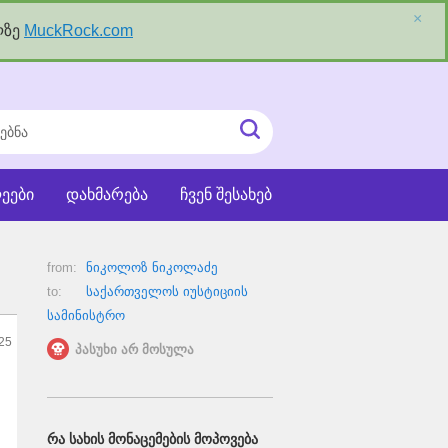
×
ლზე
MuckRock.com
ნა
ძიეების
ჩატვირთვა
ეები
დახმარება
ჩვენ შესახებ
from:
ნიკოლოზ ნიკოლაძე
to:
საქართველოს იუსტიციის
სამინისტრო
25
პასუხი არ მოსულა
ᲠᲐ ᲡᲐᲮᲘᲡ ᲛᲝᲜᲐᲪᲔᲛᲔᲑᲘᲡ ᲛᲝᲞᲝᲕᲔᲑᲐ