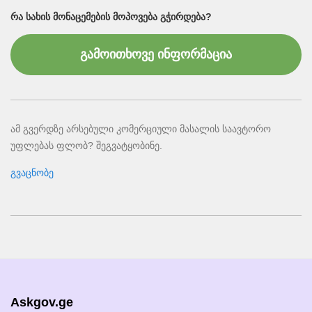
ᲠᲐ ᲡᲐᲮᲘᲡ ᲛᲝᲜᲐᲪᲔᲛᲔᲑᲘᲡ ᲛᲝᲞᲝᲕᲔᲑᲐ ᲒᲭᲘᲠᲓᲔᲑᲐ?
გამოითხოვე ინფორმაცია
ამ გვერდზე არსებული კომერციული მასალის საავტორო
უფლებას ფლობ? შეგვატყობინე.
გვაცნობე
Askgov.ge