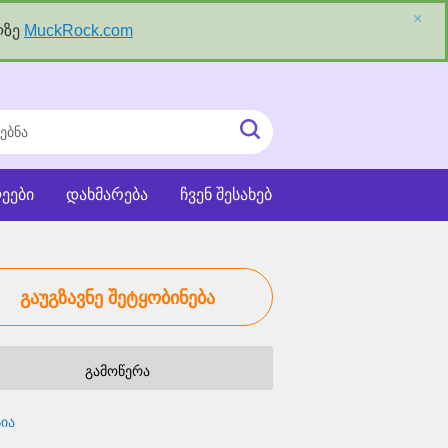
×
ლზე
MuckRock.com
ნა
ძიეების
ჩატვირთვა
ეები
დახმარება
ჩვენ შესახებ
გაუგზავნე შეტყობინება
გამოწერა
ია