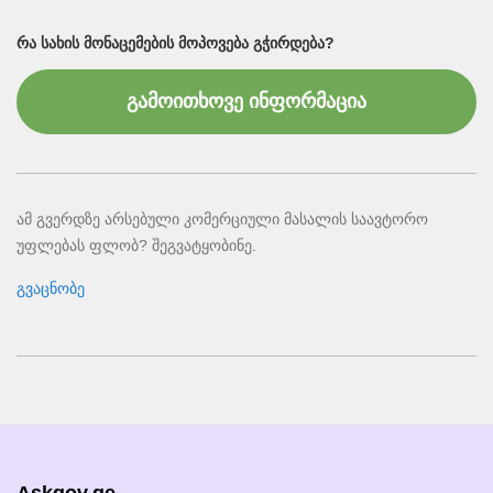
ᲠᲐ ᲡᲐᲮᲘᲡ ᲛᲝᲜᲐᲪᲔᲛᲔᲑᲘᲡ ᲛᲝᲞᲝᲕᲔᲑᲐ ᲒᲭᲘᲠᲓᲔᲑᲐ?
გამოითხოვე ინფორმაცია
ამ გვერდზე არსებული კომერციული მასალის საავტორო
უფლებას ფლობ? შეგვატყობინე.
გვაცნობე
Askgov.ge