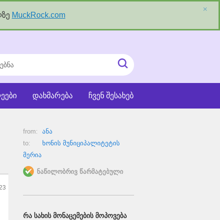
×
ლზე
MuckRock.com
ნა
ძიეების
ჩატვირთვა
ეები
დახმარება
ჩვენ შესახებ
from:
ანა
to:
ხონის მუნიციპალიტეტის
მერია
ნაწილობრივ წარმატებული
23
ᲠᲐ ᲡᲐᲮᲘᲡ ᲛᲝᲜᲐᲪᲔᲛᲔᲑᲘᲡ ᲛᲝᲞᲝᲕᲔᲑᲐ