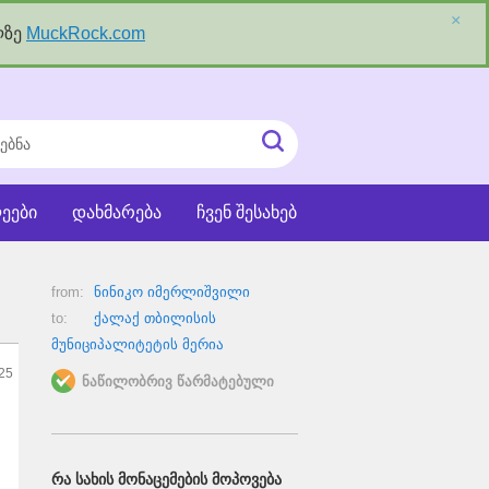
×
ლზე
MuckRock.com
ნა
ძიეების
ჩატვირთვა
ეები
დახმარება
ჩვენ შესახებ
from:
ნინიკო იმერლიშვილი
to:
ქალაქ თბილისის
მუნიციპალიტეტის მერია
25
ნაწილობრივ წარმატებული
ᲠᲐ ᲡᲐᲮᲘᲡ ᲛᲝᲜᲐᲪᲔᲛᲔᲑᲘᲡ ᲛᲝᲞᲝᲕᲔᲑᲐ