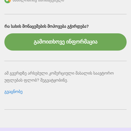
ნაწილობრივ წარმატებული
ᲠᲐ ᲡᲐᲮᲘᲡ ᲛᲝᲜᲐᲪᲔᲛᲔᲑᲘᲡ ᲛᲝᲞᲝᲕᲔᲑᲐ ᲒᲭᲘᲠᲓᲔᲑᲐ?
გამოითხოვე ინფორმაცია
ამ გვერდზე არსებული კომერციული მასალის საავტორო
უფლებას ფლობ? შეგვატყობინე.
გვაცნობე