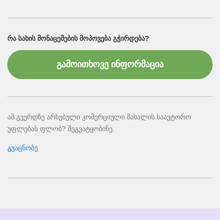
ᲠᲐ ᲡᲐᲮᲘᲡ ᲛᲝᲜᲐᲪᲔᲛᲔᲑᲘᲡ ᲛᲝᲞᲝᲕᲔᲑᲐ ᲒᲭᲘᲠᲓᲔᲑᲐ?
გამოითხოვე ინფორმაცია
ამ გვერდზე არსებული კომერციული მასალის საავტორო
უფლებას ფლობ? შეგვატყობინე.
გვაცნობე