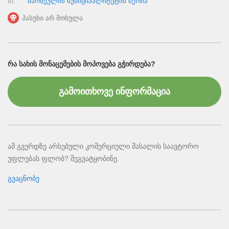
to:
მარნეულის მუნიციპალიტეტის მერია
პასუხი არ მოსულა
ᲠᲐ ᲡᲐᲮᲘᲡ ᲛᲝᲜᲐᲪᲔᲛᲔᲑᲘᲡ ᲛᲝᲞᲝᲕᲔᲑᲐ ᲒᲭᲘᲠᲓᲔᲑᲐ?
გამოითხოვე ინფორმაცია
ამ გვერდზე არსებული კომერციული მასალის საავტორო
უფლებას ფლობ? შეგვატყობინე.
გვაცნობე