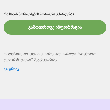
ᲠᲐ ᲡᲐᲮᲘᲡ ᲛᲝᲜᲐᲪᲔᲛᲔᲑᲘᲡ ᲛᲝᲞᲝᲕᲔᲑᲐ ᲒᲭᲘᲠᲓᲔᲑᲐ?
გამოითხოვე ინფორმაცია
ამ გვერდზე არსებული კომერციული მასალის საავტორო
უფლებას ფლობ? შეგვატყობინე.
გვაცნობე