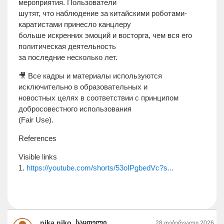
мероприятия. Пользователи
шутят, что наблюдение за китайскими роботами-
каратистами принесло канцлеру
больше искренних эмоций и восторга, чем вся его
политическая деятельность
за последние несколько лет.
🎥 Все кадры и материалы используются
исключительно в образовательных и
новостных целях в соответствии с принципом
добросовестного использования
(Fair Use).
References
Visible links
1.
https://youtube.com/shorts/53oIPgbedVc?s...
nika niko, საცდელი
28 თებერვალი 2026