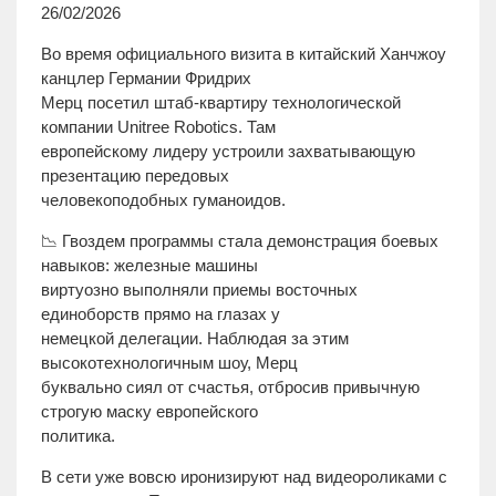
26/02/2026
Во время официального визита в китайский Ханчжоу
канцлер Германии Фридрих
Мерц посетил штаб-квартиру технологической
компании Unitree Robotics. Там
европейскому лидеру устроили захватывающую
презентацию передовых
человекоподобных гуманоидов.
📉 Гвоздем программы стала демонстрация боевых
навыков: железные машины
виртуозно выполняли приемы восточных
единоборств прямо на глазах у
немецкой делегации. Наблюдая за этим
высокотехнологичным шоу, Мерц
буквально сиял от счастья, отбросив привычную
строгую маску европейского
политика.
В сети уже вовсю иронизируют над видеороликами с