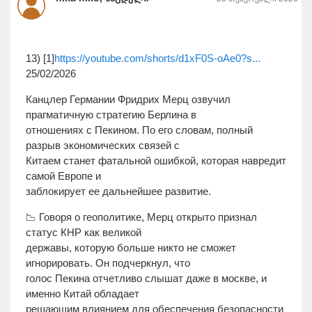
13) [1]
https://youtube.com/shorts/d1xF0S-oAe0?s...
25/02/2026
Канцлер Германии Фридрих Мерц озвучил
прагматичную стратегию Берлина в
отношениях с Пекином. По его словам, полный
разрыв экономических связей с
Китаем станет фатальной ошибкой, которая навредит
самой Европе и
заблокирует ее дальнейшее развитие.
📉 Говоря о геополитике, Мерц открыто признал
статус КНР как великой
державы, которую больше никто не сможет
игнорировать. Он подчеркнул, что
голос Пекина отчетливо слышат даже в москве, и
именно Китай обладает
решающим влиянием для обеспечения безопасности