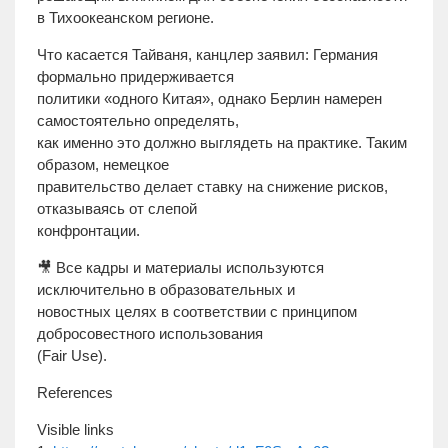
в Тихоокеанском регионе.
Что касается Тайваня, канцлер заявил: Германия
формально придерживается
политики «одного Китая», однако Берлин намерен
самостоятельно определять,
как именно это должно выглядеть на практике. Таким
образом, немецкое
правительство делает ставку на снижение рисков,
отказываясь от слепой
конфронтации.
🎥 Все кадры и материалы используются
исключительно в образовательных и
новостных целях в соответствии с принципом
добросовестного использования
(Fair Use).
References
Visible links