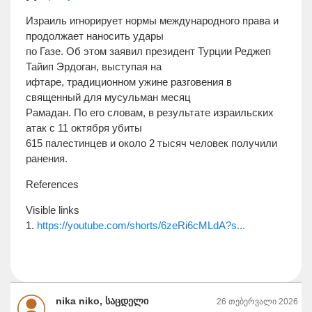
Израиль игнорирует нормы международного права и
продолжает наносить удары
по Газе. Об этом заявил президент Турции Реджеп
Тайип Эрдоган, выступая на
ифтаре, традиционном ужине разговения в
священный для мусульман месяц
Рамадан. По его словам, в результате израильских
атак с 11 октября убиты
615 палестинцев и около 2 тысяч человек получили
ранения.
References
Visible links
1.
https://youtube.com/shorts/6zeRi6cMLdA?s...
nika niko, საცდელი
26 თებერვალი 2026