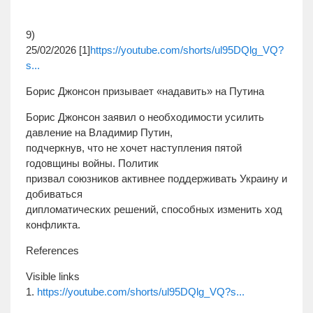
9)
25/02/2026 [1]
https://youtube.com/shorts/ul95DQlg_VQ?
s...
Борис Джонсон призывает «надавить» на Путина
Борис Джонсон заявил о необходимости усилить
давление на Владимир Путин,
подчеркнув, что не хочет наступления пятой
годовщины войны. Политик
призвал союзников активнее поддерживать Украину и
добиваться
дипломатических решений, способных изменить ход
конфликта.
References
Visible links
1.
https://youtube.com/shorts/ul95DQlg_VQ?s...