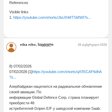
References
Visible links
1.
https://youtube.com/shorts/JbsXhMTSMWI?s...
nika niko, საცდელი
26 თებერვალი 2026
8) 07/02/2026
07/02/2026 [1]
https://youtube.com/shorts/qX9SCAF6dhA
?s...
Азербайджан нацелился на радикальное обновление
своей авиации. По
информации Global Defence Corp, страна планирует
приобрести 48
истребителей Gripen E/F у шведской компании Saab.