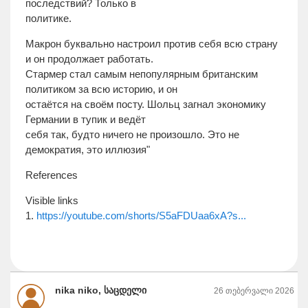
последствий? Только в
политике.
Макрон буквально настроил против себя всю страну
и он продолжает работать.
Стармер стал самым непопулярным британским
политиком за всю историю, и он
остаётся на своём посту. Шольц загнал экономику
Германии в тупик и ведёт
себя так, будто ничего не произошло. Это не
демократия, это иллюзия"
References
Visible links
1.
https://youtube.com/shorts/S5aFDUaa6xA?s...
nika niko, საცდელი
26 თებერვალი 2026