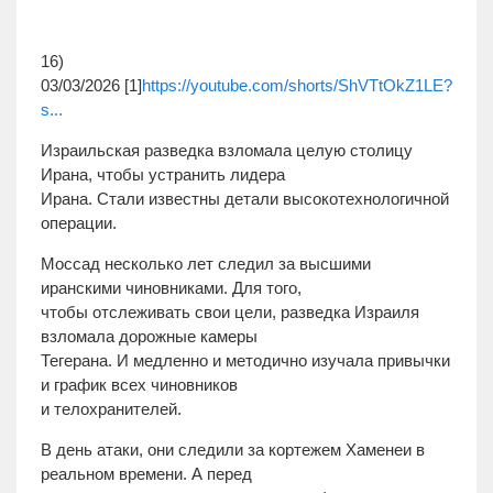
16)
03/03/2026 [1]
https://youtube.com/shorts/ShVTtOkZ1LE?
s...
Израильская разведка взломала целую столицу
Ирана, чтобы устранить лидера
Ирана. Стали известны детали высокотехнологичной
операции.
Моссад несколько лет следил за высшими
иранскими чиновниками. Для того,
чтобы отслеживать свои цели, разведка Израиля
взломала дорожные камеры
Тегерана. И медленно и методично изучала привычки
и график всех чиновников
и телохранителей.
В день атаки, они следили за кортежем Хаменеи в
реальном времени. А перед