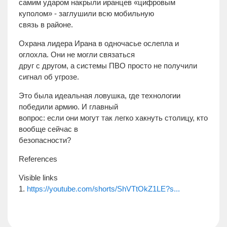
самим ударом накрыли иранцев «цифровым
куполом» - заглушили всю мобильную
связь в районе.
Охрана лидера Ирана в одночасье ослепла и
оглохла. Они не могли связаться
друг с другом, а системы ПВО просто не получили
сигнал об угрозе.
Это была идеальная ловушка, где технологии
победили армию. И главный
вопрос: если они могут так легко хакнуть столицу, кто
вообще сейчас в
безопасности?
References
Visible links
1.
https://youtube.com/shorts/ShVTtOkZ1LE?s...