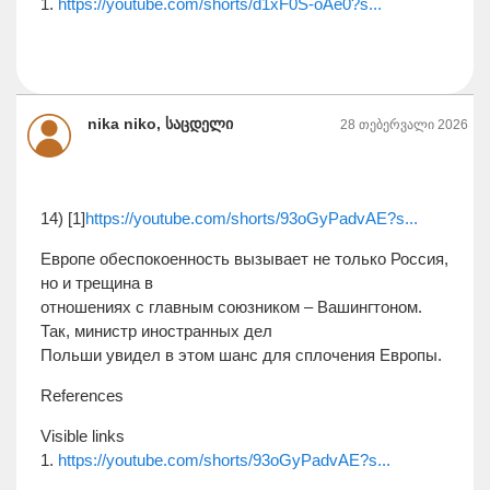
1.
https://youtube.com/shorts/d1xF0S-oAe0?s...
nika niko, საცდელი
28 თებერვალი 2026
14) [1]
https://youtube.com/shorts/93oGyPadvAE?s...
Европе обеспокоенность вызывает не только Россия,
но и трещина в
отношениях с главным союзником – Вашингтоном.
Так, министр иностранных дел
Польши увидел в этом шанс для сплочения Европы.
References
Visible links
1.
https://youtube.com/shorts/93oGyPadvAE?s...