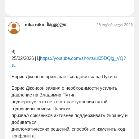
nika niko, საცდელი
28 თებერვალი 2026
9)
25/02/2026 [1]
https://youtube.com/shorts/ul95DQlg_VQ?
s...
Борис Джонсон призывает «надавить» на Путина
Борис Джонсон заявил о необходимости усилить
давление на Владимир Путин,
подчеркнув, что не хочет наступления пятой
годовщины войны. Политик
призвал союзников активнее поддерживать Украину и
добиваться
дипломатических решений, способных изменить ход
конфликта.