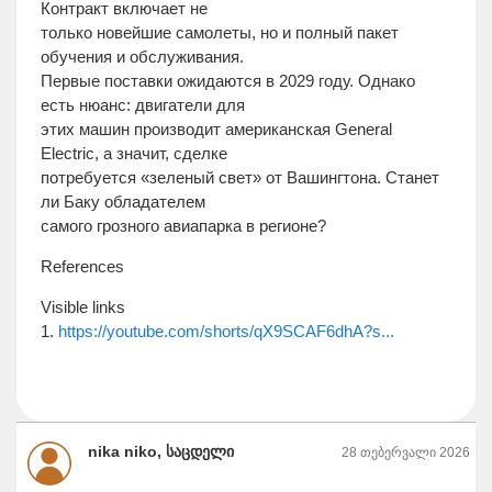
Контракт включает не
только новейшие самолеты, но и полный пакет
обучения и обслуживания.
Первые поставки ожидаются в 2029 году. Однако
есть нюанс: двигатели для
этих машин производит американская General
Electric, а значит, сделке
потребуется «зеленый свет» от Вашингтона. Станет
ли Баку обладателем
самого грозного авиапарка в регионе?
References
Visible links
1.
https://youtube.com/shorts/qX9SCAF6dhA?s...
nika niko, საცდელი
28 თებერვალი 2026