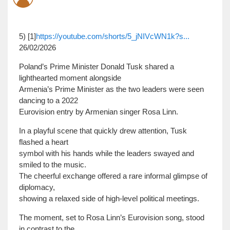
5) [1]
https://youtube.com/shorts/5_jNIVcWN1k?s...
26/02/2026
Poland’s Prime Minister Donald Tusk shared a
lighthearted moment alongside
Armenia’s Prime Minister as the two leaders were seen
dancing to a 2022
Eurovision entry by Armenian singer Rosa Linn.
In a playful scene that quickly drew attention, Tusk
flashed a heart
symbol with his hands while the leaders swayed and
smiled to the music.
The cheerful exchange offered a rare informal glimpse of
diplomacy,
showing a relaxed side of high-level political meetings.
The moment, set to Rosa Linn’s Eurovision song, stood
in contrast to the