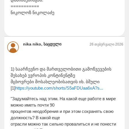
===========
ნიკოლოზ ნიკოლაძე
nika niko, საცდელი
26 თებერვალი 2026
1) საარჩევნო და მართველობითი გამოწვევების
შესახებ ევროპის კონტინენტზე
მცხოვრები მოსახლეობისათვის იხ. ბმული
[1]
https://youtube.com/shorts/S5aFDUaa6xA?s...
"Задумайтесь над этим. На какой еще работе в мире
можно иметь почти 90
процентов неодобрения и при этом сохранять свою
должность? В какой еще
отрасли можно так сильно провалиться и не понести