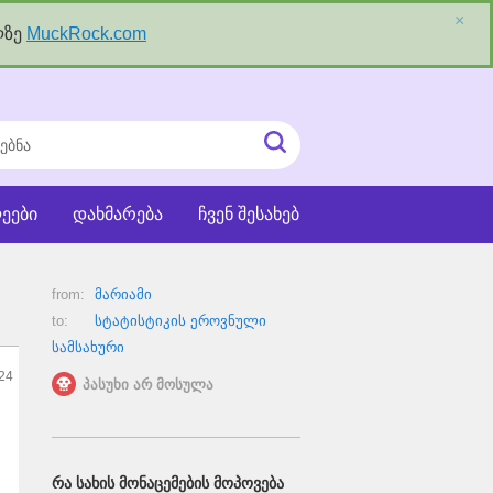
×
ლზე
MuckRock.com
ნა
ძიეების
ჩატვირთვა
ეები
დახმარება
ჩვენ შესახებ
from:
მარიამი
to:
სტატისტიკის ეროვნული
სამსახური
24
პასუხი არ მოსულა
ᲠᲐ ᲡᲐᲮᲘᲡ ᲛᲝᲜᲐᲪᲔᲛᲔᲑᲘᲡ ᲛᲝᲞᲝᲕᲔᲑᲐ