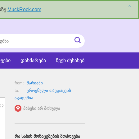
×
ლზე
MuckRock.com
ნა
ძიეების
ჩატვირთვა
ეები
დახმარება
ჩვენ შესახებ
from:
მარიამი
to:
ეროვნული თავდაცვის
აკადემია
22
პასუხი არ მოსულა
ᲠᲐ ᲡᲐᲮᲘᲡ ᲛᲝᲜᲐᲪᲔᲛᲔᲑᲘᲡ ᲛᲝᲞᲝᲕᲔᲑᲐ