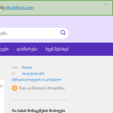
×
ლზე
MuckRock.com
ნა
ძიეების
ჩატვირთვა
ეები
დახმარება
ჩვენ შესახებ
from:
მართა
to:
ახალქალაქის
მუნიციპალიტეტის საკრებულო
22
შიდა განხილვის პროცესშია.
ᲠᲐ ᲡᲐᲮᲘᲡ ᲛᲝᲜᲐᲪᲔᲛᲔᲑᲘᲡ ᲛᲝᲞᲝᲕᲔᲑᲐ