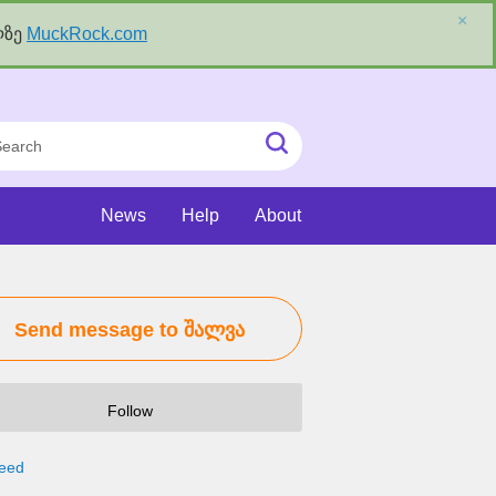
×
ლზე
MuckRock.com
rch
Submit
Search
News
Help
About
Send message to შალვა
Follow
eed