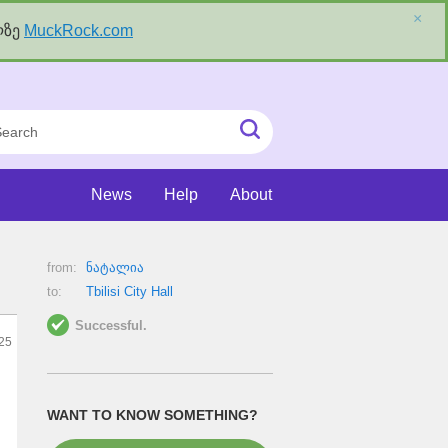
×
ლზე
MuckRock.com
rch
Submit
Search
News
Help
About
from:
ნატალია
to:
Tbilisi City Hall
Successful.
025
WANT TO KNOW SOMETHING?