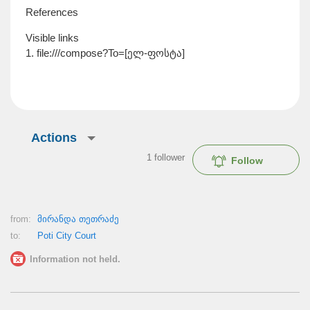
References
Visible links
1. file:///compose?To=[ელ-ფოსტა]
Actions
1
follower
Follow
from:
მირანდა თეთრაძე
to:
Poti City Court
Information not held.