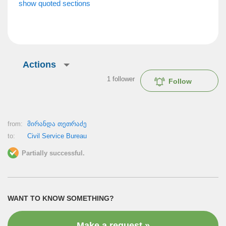
show quoted sections
Actions
1
follower
Follow
from:
მირანდა თეთრაძე
to:
Civil Service Bureau
Partially successful.
WANT TO KNOW SOMETHING?
Make a request »