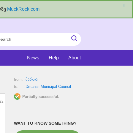
×
ლზე
MuckRock.com
rch
Submit
Search
News
Help
About
from:
მართა
to:
Dmanisi Municipal Council
Partially successful.
022
WANT TO KNOW SOMETHING?