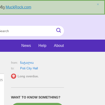
×
ლზე
MuckRock.com
rch
Submit
Search
News
Help
About
from:
ნატალია
to:
Poti City Hall
Long overdue.
25
WANT TO KNOW SOMETHING?