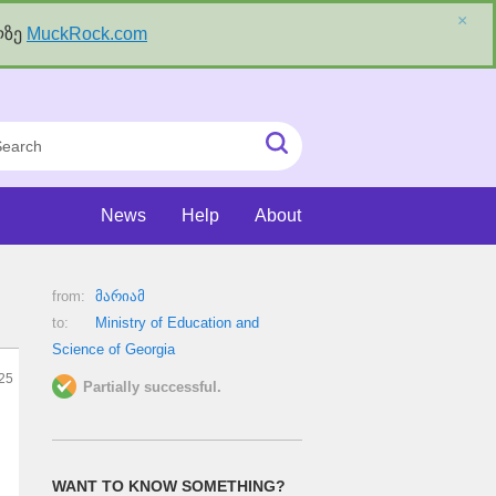
×
ლზე
MuckRock.com
rch
Submit
Search
News
Help
About
from:
მარიამ
to:
Ministry of Education and
Science of Georgia
25
Partially successful.
WANT TO KNOW SOMETHING?