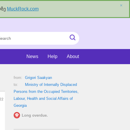
×
ლზე
MuckRock.com
rch
Submit
Search
News
Help
About
from:
Grigori Saakyan
to:
Ministry of Internally Displaced
Persons from the Occupied Territories,
Labour, Health and Social Affairs of
22
Georgia
Long overdue.