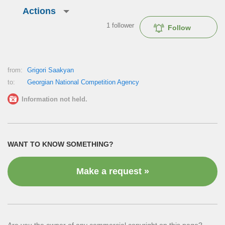
Actions
1
follower
Follow
from:
Grigori Saakyan
to:
Georgian National Competition Agency
Information not held.
WANT TO KNOW SOMETHING?
Make a request »
Are you the owner of any commercial copyright on this page?