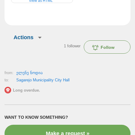
View as HTML
Actions
1
follower
Follow
from:
ელენე ნოდია
to:
Sagarejo Municipality City Hall
Long overdue.
WANT TO KNOW SOMETHING?
Make a request »