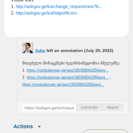
1.
http://askgov.ge/ka/change_request/new?b...
2.
http://askgov.ge/ka/help/officers
Jubo
left an annotation (
July 20, 2022
)
მიღებული მონაცემები ხელმისაწვდომია ბმულებზე:
1.
https://ombudsman.ge/geo/190308041856ang...
2.
https://ombudsman.ge/geo/190308041856ang...
;
https://ombudsman.ge/geo/190308041856ang...
Link to this
Report
Actions