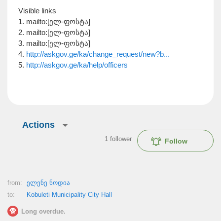
Visible links
1. mailto:[ელ-ფოსტა]
2. mailto:[ელ-ფოსტა]
3. mailto:[ელ-ფოსტა]
4.
http://askgov.ge/ka/change_request/new?b...
5.
http://askgov.ge/ka/help/officers
Actions
1
follower
Follow
from:
ელენე ნოდია
to:
Kobuleti Municipality City Hall
Long overdue.