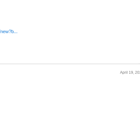
/new?b...
April 19, 2