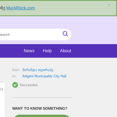
×
ლზე
MuckRock.com
rch
Submit
Search
News
Help
About
from:
მირანდა თეთრაძე
to:
Adigeni Municipality City Hall
Successful.
023
WANT TO KNOW SOMETHING?