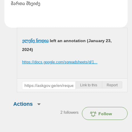
მართა მხეიძე
ელენე ნოდია
left an annotation (
January 23,
2024
)
https://docs.google.com/spreadsheets/d/1...
Link to this
Report
Actions
2
followers
Follow