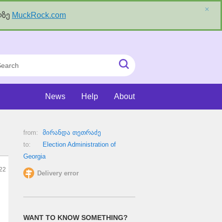
×
ლზე
MuckRock.com
rch
Submit
Search
News
Help
About
from:
მირანდა თეთრაძე
to:
Election Administration of
Georgia
022
Delivery error
WANT TO KNOW SOMETHING?