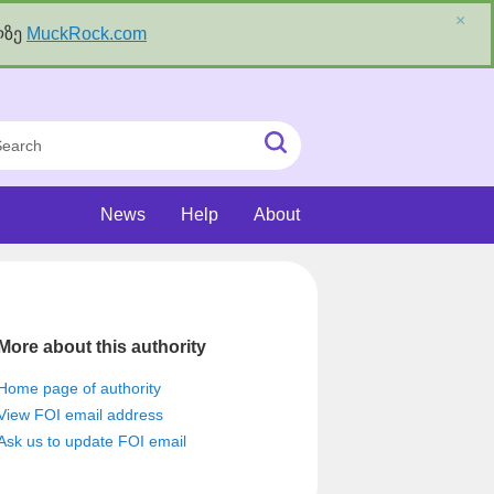
×
ლზე
MuckRock.com
rch
Submit
Search
News
Help
About
More about this authority
Home page of authority
View FOI email address
Ask us to update FOI email