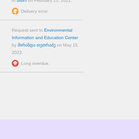
to
ნინო
on
February 13, 2022
.
Delivery error
Request sent to
Environmental
Information and Education Center
by
მირანდა თეთრაძე
on
May 15,
2023
.
Long overdue.